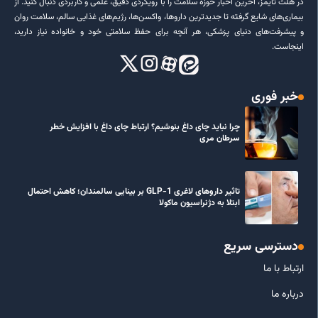
در هلث تایمز، آخرین اخبار حوزه سلامت را با رویکردی دقیق، علمی و کاربردی دنبال کنید. از
بیماری‌های شایع گرفته تا جدیدترین داروها، واکسن‌ها، رژیم‌های غذایی سالم، سلامت روان
و پیشرفت‌های دنیای پزشکی، هر آنچه برای حفظ سلامتی خود و خانواده نیاز دارید،
اینجاست.
خبر فوری
چرا نباید چای داغ بنوشیم؟ ارتباط چای داغ با افزایش خطر
سرطان مری
تاثیر داروهای لاغری GLP-1 بر بینایی سالمندان؛ کاهش احتمال
ابتلا به دژنراسیون ماکولا
دسترسی سریع
ارتباط با ما
درباره ما