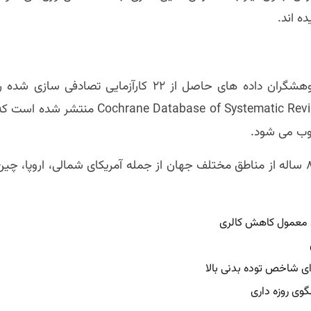
ه اند.
برای بررسی دقیق اثر روزه داری متناوب بر کاهش وزن، پژوهشگران داده های حاصل از ۲۲ کارآزمایی تصادفی سازی شده 
تحلیل کرده اند. نتایج این بررسی جامع در نشریه علمی Cochrane Database of Systematic Reviews منتشر شده اس
سوب می شود.
در این متا آنالیز، اطلاعات نزدیک به دو هزار بزرگسال ۱۸ تا ۸۰ ساله از مناطق مختلف جهان از جمله آمریکای شمالی، اروپا، چی
ی معمول کاهش کالری
ای شاخص توده بدنی بالا
وی روزه داری