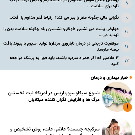
پزشکان جعلی هوش مصنوعی در اینستاگرام و فیس بوک؛ تهدید
تازه برای سلامت...
نگرانی مالی چگونه مغز را پیر می کند؟ ارتباط فقر مداوم با افت...
عوارض پشت میز نشینی طولانی؛ نشستن زیاد چگونه سلامت بدن را
تهدید می...
موفقیت تاریخی در درمان ناباروری مردان؛ تولید اسپرم با پیوند بافت
بیضه منجمد
۳ علامتی که اگر همراه سردرد باشند، باید فورا به پزشک مراجعه
کنید
اخبار بیماری و درمان
شیوع سیکلوسپوریازیس در آمریکا؛ ثبت نخستین
مرگ ها و افزایش نگران کننده مبتلایان
سرگیجه چیست؟ علائم، علت، روش تشخیص و