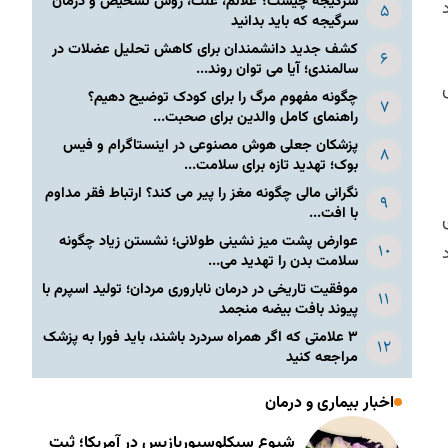
سرگیجه چیست؟ علائم، علت، روش تشخیص و درمان
سرگیجه که باید بدانید
کشف جدید دانشمندان برای کاهش تحلیل عضلات در
سالمندی؛ آیا می توان روند...
ش
چگونه مفهوم مرگ را برای کودک توضیح دهیم؟
راهنمای کامل والدین برای صحبت...
پزشکان جعلی هوش مصنوعی در اینستاگرام و فیس
بوک؛ تهدید تازه برای سلامت...
نگرانی مالی چگونه مغز را پیر می کند؟ ارتباط فقر مداوم
با افت...
عوارض پشت میز نشینی طولانی؛ نشستن زیاد چگونه
سلامت بدن را تهدید می...
موفقیت تاریخی در درمان ناباروری مردان؛ تولید اسپرم با
پیوند بافت بیضه منجمد
۳ علامتی که اگر همراه سردرد باشند، باید فورا به پزشک
مراجعه کنید
اخبار بیماری و درمان
شیوع سیکلوسپوریازیس در آمریکا؛ ثبت