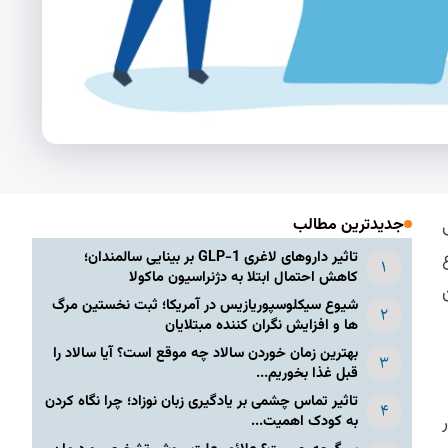
جدیدترین مطالب
تاثیر داروهای لاغری GLP-1 بر بینایی سالمندان؛
کاهش احتمال ابتلا به دژنراسیون ماکولا
شیوع سیکلوسپوریازیس در آمریکا؛ ثبت نخستین مرگ
ها و افزایش نگران کننده مبتلایان
بهترین زمان خوردن سالاد چه موقع است؟ آیا سالاد را
قبل غذا بخوریم...
تاثیر تماس چشمی بر یادگیری زبان نوزاد؛ چرا نگاه کردن
به کودک اهمیت...