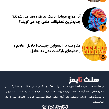
آیا امواج موبایل باعث سرطان مغز می شوند؟
جدیدترین تحقیقات علمی چه می گویند؟
مقاومت به انسولین چیست؟ دلایل، علائم و
راهکارهای بازگشت بدن به تعادل
در هلث تایمز، آخرین اخبار حوزه سلامت را با رویکردی دقیق، علمی و کاربردی دنبال کنید. از
بیماری‌های شایع گرفته تا جدیدترین داروها، واکسن‌ها، رژیم‌های غذایی سالم، سلامت روان
و پیشرفت‌های دنیای پزشکی، هر آنچه برای حفظ سلامتی خود و خانواده نیاز دارید،
اینجاست.