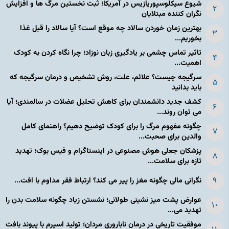
شیوع سیکلوسپوریازیس در آمریکا؛ ثبت نخستین مرگ ها و افزایش
نگران کننده مبتلایان
بهترین زمان خوردن سالاد چه موقع است؟ آیا سالاد را قبل غذا
بخوریم...
تاثیر تماس چشمی بر یادگیری زبان نوزاد؛ چرا نگاه کردن به کودک
اهمیت...
سرگیجه چیست؟ علائم، علت، روش تشخیص و درمان سرگیجه که
باید بدانید
کشف جدید دانشمندان برای کاهش تحلیل عضلات در سالمندی؛ آیا
می توان روند...
چگونه مفهوم مرگ را برای کودک توضیح دهیم؟ راهنمای کامل
والدین برای صحبت...
پزشکان جعلی هوش مصنوعی در اینستاگرام و فیس بوک؛ تهدید
تازه برای سلامت...
نگرانی مالی چگونه مغز را پیر می کند؟ ارتباط فقر مداوم با افت...
عوارض پشت میز نشینی طولانی؛ نشستن زیاد چگونه سلامت بدن را
تهدید می...
موفقیت تاریخی در درمان ناباروری مردان؛ تولید اسپرم با پیوند بافت