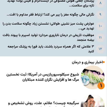
پزشکان جعلی هوش مصنوعی در اینستاگرام و فیس بوک؛ تهدید
تازه برای سلامت...
نگرانی مالی چگونه مغز را پیر می کند؟ ارتباط فقر مداوم با افت...
عوارض پشت میز نشینی طولانی؛ نشستن زیاد چگونه سلامت بدن را
تهدید می...
موفقیت تاریخی در درمان ناباروری مردان؛ تولید اسپرم با پیوند بافت
بیضه منجمد
۳ علامتی که اگر همراه سردرد باشند، باید فورا به پزشک مراجعه
کنید
اخبار بیماری و درمان
شیوع سیکلوسپوریازیس در آمریکا؛ ثبت نخستین
مرگ ها و افزایش نگران کننده مبتلایان
سرگیجه چیست؟ علائم، علت، روش تشخیص و