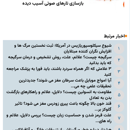
بازسازی تارهای صوتی آسیب‌ دیده
اخبار مرتبط
شیوع سیکلوسپوریازیس در آمریکا؛ ثبت نخستین مرگ ها و
افزایش نگران کننده مبتلایان
سرگیجه چیست؟ علائم، علت، روش تشخیص و درمان سرگیجه
که باید بدانید
۳ علامتی که اگر همراه سردرد باشند، باید فورا به پزشک مراجعه
کنید
آیا امواج موبایل باعث سرطان مغز می شوند؟ جدیدترین
تحقیقات علمی چه می...
مقاومت به انسولین چیست؟ دلایل، علائم و راهکارهای بازگشت
بدن به تعادل
قند خون بالا چگونه باعث پیری زودرس مغز می شود؟ تاثیر
گلوکز بر...
علت قرمز شدن و حساسیت زبان چیست؟ بررسی دلایل، علائم و
راه های...
هشدار درباره خطر مرگ ناشی از تزریقات خانگی و آنافیلاکسی