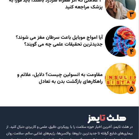
۳ علامتی که اگر همراه سردرد باشند، باید فورا به
پزشک مراجعه کنید
آیا امواج موبایل باعث سرطان مغز می شوند؟
جدیدترین تحقیقات علمی چه می گویند؟
مقاومت به انسولین چیست؟ دلایل، علائم و
راهکارهای بازگشت بدن به تعادل
در هلث تایمز، آخرین اخبار حوزه سلامت را با رویکردی دقیق، علمی و کاربردی دنبال کنید. از
بیماری‌های شایع گرفته تا جدیدترین داروها، واکسن‌ها، رژیم‌های غذایی سالم، سلامت روان