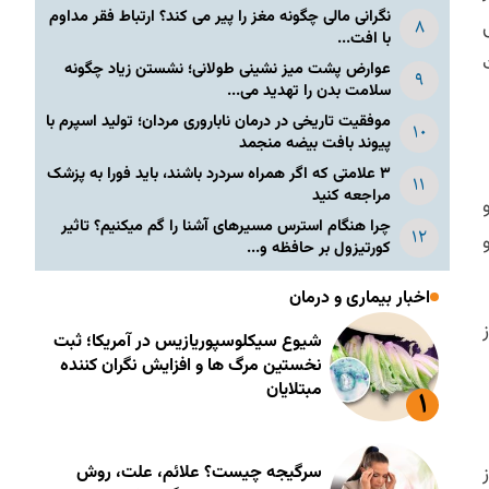
نگرانی مالی چگونه مغز را پیر می کند؟ ارتباط فقر مداوم
با افت...
عوارض پشت میز نشینی طولانی؛ نشستن زیاد چگونه
سلامت بدن را تهدید می...
موفقیت تاریخی در درمان ناباروری مردان؛ تولید اسپرم با
پیوند بافت بیضه منجمد
۳ علامتی که اگر همراه سردرد باشند، باید فورا به پزشک
مراجعه کنید
چرا هنگام استرس مسیرهای آشنا را گم میکنیم؟ تاثیر
کورتیزول بر حافظه و...
اخبار بیماری و درمان
ز
شیوع سیکلوسپوریازیس در آمریکا؛ ثبت
نخستین مرگ ها و افزایش نگران کننده
مبتلایان
سرگیجه چیست؟ علائم، علت، روش