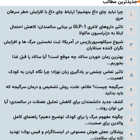
جدیدترین مطالب
چرا نباید چای داغ بنوشیم؟ ارتباط چای داغ با افزایش خطر سرطان
مری
تاثیر داروهای لاغری GLP-1 بر بینایی سالمندان؛ کاهش احتمال
ابتلا به دژنراسیون ماکولا
شیوع سیکلوسپوریازیس در آمریکا؛ ثبت نخستین مرگ ها و افزایش
نگران کننده مبتلایان
بهترین زمان خوردن سالاد چه موقع است؟ آیا سالاد را قبل غذا
بخوریم...
تاثیر تماس چشمی بر یادگیری زبان نوزاد؛ چرا نگاه کردن به کودک
اهمیت...
سرگیجه چیست؟ علائم، علت، روش تشخیص و درمان سرگیجه که
باید بدانید
کشف جدید دانشمندان برای کاهش تحلیل عضلات در سالمندی؛ آیا
می توان روند...
چگونه مفهوم مرگ را برای کودک توضیح دهیم؟ راهنمای کامل
والدین برای صحبت...
پزشکان جعلی هوش مصنوعی در اینستاگرام و فیس بوک؛ تهدید
تازه برای سلامت...