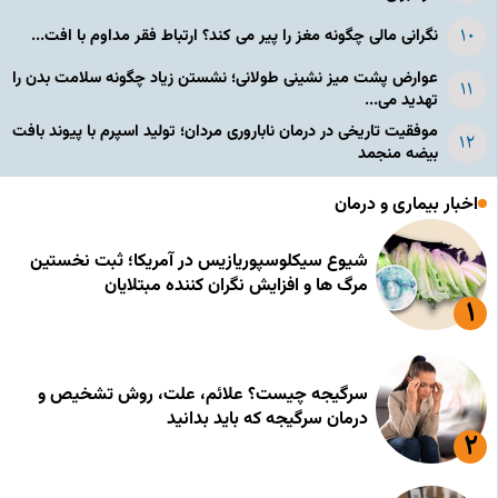
نگرانی مالی چگونه مغز را پیر می کند؟ ارتباط فقر مداوم با افت...
عوارض پشت میز نشینی طولانی؛ نشستن زیاد چگونه سلامت بدن را
تهدید می...
موفقیت تاریخی در درمان ناباروری مردان؛ تولید اسپرم با پیوند بافت
بیضه منجمد
اخبار بیماری و درمان
شیوع سیکلوسپوریازیس در آمریکا؛ ثبت نخستین
مرگ ها و افزایش نگران کننده مبتلایان
سرگیجه چیست؟ علائم، علت، روش تشخیص و
درمان سرگیجه که باید بدانید