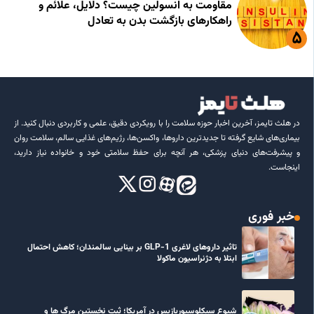
مقاومت به انسولین چیست؟ دلایل، علائم و
راهکارهای بازگشت بدن به تعادل
در هلث تایمز، آخرین اخبار حوزه سلامت را با رویکردی دقیق، علمی و کاربردی دنبال کنید. از
بیماری‌های شایع گرفته تا جدیدترین داروها، واکسن‌ها، رژیم‌های غذایی سالم، سلامت روان
و پیشرفت‌های دنیای پزشکی، هر آنچه برای حفظ سلامتی خود و خانواده نیاز دارید،
اینجاست.
خبر فوری
تاثیر داروهای لاغری GLP-1 بر بینایی سالمندان؛ کاهش احتمال
ابتلا به دژنراسیون ماکولا
شیوع سیکلوسپوریازیس در آمریکا؛ ثبت نخستین مرگ ها و