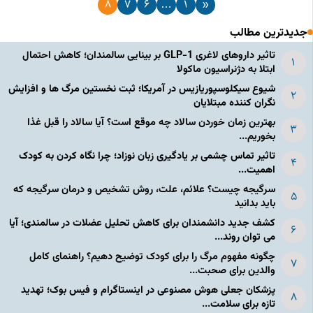
8
7
6
…
1
«
جدیدترین مطالب
تاثیر داروهای لاغری GLP-1 بر بینایی سالمندان؛ کاهش احتمال
ابتلا به دژنراسیون ماکولا
شیوع سیکلوسپوریازیس در آمریکا؛ ثبت نخستین مرگ ها و افزایش
نگران کننده مبتلایان
بهترین زمان خوردن سالاد چه موقع است؟ آیا سالاد را قبل غذا
بخوریم...
تاثیر تماس چشمی بر یادگیری زبان نوزاد؛ چرا نگاه کردن به کودک
اهمیت...
سرگیجه چیست؟ علائم، علت، روش تشخیص و درمان سرگیجه که
باید بدانید
کشف جدید دانشمندان برای کاهش تحلیل عضلات در سالمندی؛ آیا
می توان روند...
چگونه مفهوم مرگ را برای کودک توضیح دهیم؟ راهنمای کامل
والدین برای صحبت...
پزشکان جعلی هوش مصنوعی در اینستاگرام و فیس بوک؛ تهدید
تازه برای سلامت...