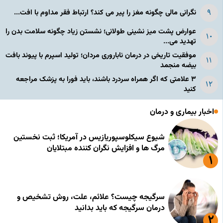
نگرانی مالی چگونه مغز را پیر می کند؟ ارتباط فقر مداوم با افت...
عوارض پشت میز نشینی طولانی؛ نشستن زیاد چگونه سلامت بدن را
تهدید می...
موفقیت تاریخی در درمان ناباروری مردان؛ تولید اسپرم با پیوند بافت
بیضه منجمد
۳ علامتی که اگر همراه سردرد باشند، باید فورا به پزشک مراجعه
کنید
اخبار بیماری و درمان
شیوع سیکلوسپوریازیس در آمریکا؛ ثبت نخستین
مرگ ها و افزایش نگران کننده مبتلایان
سرگیجه چیست؟ علائم، علت، روش تشخیص و
درمان سرگیجه که باید بدانید