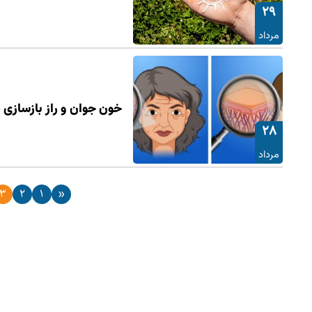
29
مرداد
خون جوان و راز بازسازی 
28
مرداد
3
2
1
«