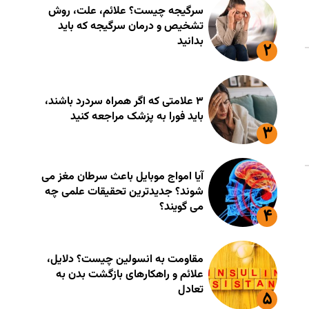
سرگیجه چیست؟ علائم، علت، روش
تشخیص و درمان سرگیجه که باید
بدانید
۳ علامتی که اگر همراه سردرد باشند،
باید فورا به پزشک مراجعه کنید
آیا امواج موبایل باعث سرطان مغز می
شوند؟ جدیدترین تحقیقات علمی چه
می گویند؟
مقاومت به انسولین چیست؟ دلایل،
علائم و راهکارهای بازگشت بدن به
تعادل