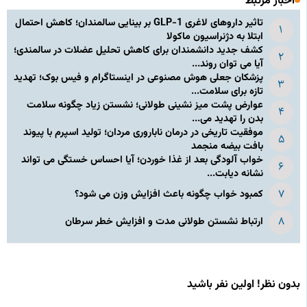
اخبار مرتبط
تاثیر داروهای لاغری GLP-1 بر بینایی سالمندان؛ کاهش احتمال
ابتلا به دژنراسیون ماکولا
کشف جدید دانشمندان برای کاهش تحلیل عضلات در سالمندی؛
آیا می توان روند...
پزشکان جعلی هوش مصنوعی در اینستاگرام و فیس بوک؛ تهدید
تازه برای سلامت...
عوارض پشت میز نشینی طولانی؛ نشستن زیاد چگونه سلامت
بدن را تهدید می...
موفقیت تاریخی در درمان ناباروری مردان؛ تولید اسپرم با پیوند
بافت بیضه منجمد
خواب آلودگی بعد از غذا خوردن؛ آیا احساس خستگی می تواند
نشانه دیابت...
کمبود خواب چگونه باعث افزایش وزن می شود؟
ارتباط نشستن طولانی مدت و افزایش خطر سرطان
بدون نظر! اولین نفر باشید