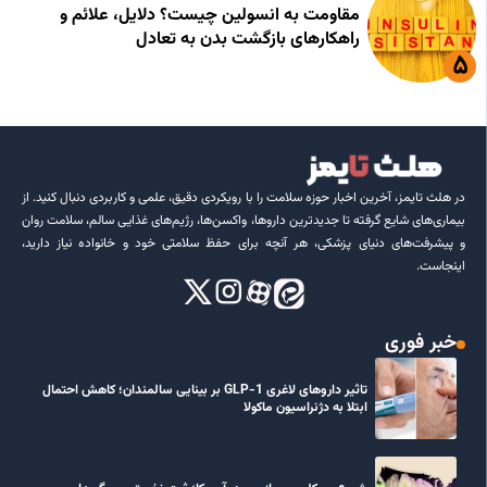
مقاومت به انسولین چیست؟ دلایل، علائم و
راهکارهای بازگشت بدن به تعادل
در هلث تایمز، آخرین اخبار حوزه سلامت را با رویکردی دقیق، علمی و کاربردی دنبال کنید. از
بیماری‌های شایع گرفته تا جدیدترین داروها، واکسن‌ها، رژیم‌های غذایی سالم، سلامت روان
و پیشرفت‌های دنیای پزشکی، هر آنچه برای حفظ سلامتی خود و خانواده نیاز دارید،
اینجاست.
خبر فوری
تاثیر داروهای لاغری GLP-1 بر بینایی سالمندان؛ کاهش احتمال
ابتلا به دژنراسیون ماکولا