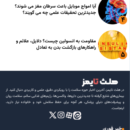
آیا امواج موبایل باعث سرطان مغز می شوند؟
جدیدترین تحقیقات علمی چه می گویند؟
مقاومت به انسولین چیست؟ دلایل، علائم و
راهکارهای بازگشت بدن به تعادل
در هلث تایمز، آخرین اخبار حوزه سلامت را با رویکردی دقیق، علمی و کاربردی دنبال کنید. از
بیماری‌های شایع گرفته تا جدیدترین داروها، واکسن‌ها، رژیم‌های غذایی سالم، سلامت روان
و پیشرفت‌های دنیای پزشکی، هر آنچه برای حفظ سلامتی خود و خانواده نیاز دارید،
اینجاست.
خبر فوری