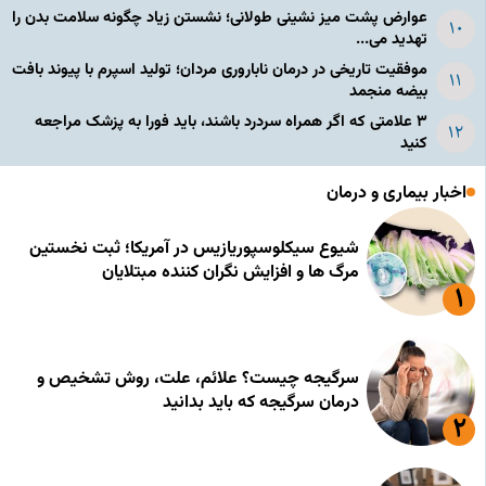
عوارض پشت میز نشینی طولانی؛ نشستن زیاد چگونه سلامت بدن را
تهدید می...
موفقیت تاریخی در درمان ناباروری مردان؛ تولید اسپرم با پیوند بافت
بیضه منجمد
۳ علامتی که اگر همراه سردرد باشند، باید فورا به پزشک مراجعه
کنید
اخبار بیماری و درمان
شیوع سیکلوسپوریازیس در آمریکا؛ ثبت نخستین
مرگ ها و افزایش نگران کننده مبتلایان
سرگیجه چیست؟ علائم، علت، روش تشخیص و
درمان سرگیجه که باید بدانید