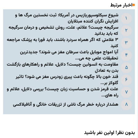
اخبار مرتبط
شیوع سیکلوسپوریازیس در آمریکا؛ ثبت نخستین مرگ ها و
افزایش نگران کننده مبتلایان
سرگیجه چیست؟ علائم، علت، روش تشخیص و درمان سرگیجه
که باید بدانید
۳ علامتی که اگر همراه سردرد باشند، باید فورا به پزشک مراجعه
کنید
آیا امواج موبایل باعث سرطان مغز می شوند؟ جدیدترین
تحقیقات علمی چه می...
مقاومت به انسولین چیست؟ دلایل، علائم و راهکارهای بازگشت
بدن به تعادل
قند خون بالا چگونه باعث پیری زودرس مغز می شود؟ تاثیر
گلوکز بر...
علت قرمز شدن و حساسیت زبان چیست؟ بررسی دلایل، علائم و
راه های...
هشدار درباره خطر مرگ ناشی از تزریقات خانگی و آنافیلاکسی
بدون نظر! اولین نفر باشید