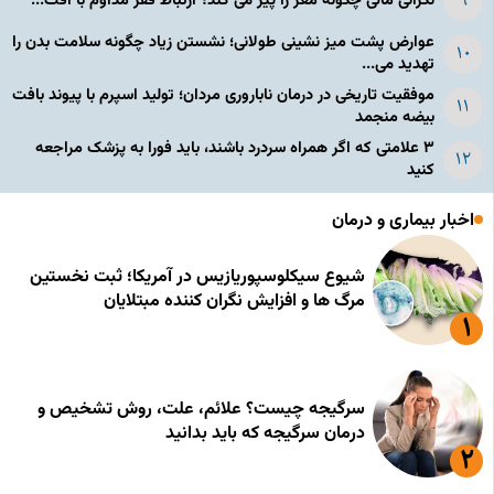
نگرانی مالی چگونه مغز را پیر می کند؟ ارتباط فقر مداوم با افت...
عوارض پشت میز نشینی طولانی؛ نشستن زیاد چگونه سلامت بدن را
تهدید می...
موفقیت تاریخی در درمان ناباروری مردان؛ تولید اسپرم با پیوند بافت
بیضه منجمد
۳ علامتی که اگر همراه سردرد باشند، باید فورا به پزشک مراجعه
کنید
اخبار بیماری و درمان
شیوع سیکلوسپوریازیس در آمریکا؛ ثبت نخستین
مرگ ها و افزایش نگران کننده مبتلایان
سرگیجه چیست؟ علائم، علت، روش تشخیص و
درمان سرگیجه که باید بدانید