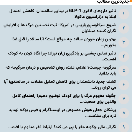
جدیدترین مطالب
تاثیر داروهای لاغری GLP-1 بر بینایی سالمندان؛ کاهش احتمال
ابتلا به دژنراسیون ماکولا
شیوع سیکلوسپوریازیس در آمریکا؛ ثبت نخستین مرگ ها و افزایش
نگران کننده مبتلایان
بهترین زمان خوردن سالاد چه موقع است؟ آیا سالاد را قبل غذا
بخوریم...
تاثیر تماس چشمی بر یادگیری زبان نوزاد؛ چرا نگاه کردن به کودک
اهمیت...
سرگیجه چیست؟ علائم، علت، روش تشخیص و درمان سرگیجه که
باید بدانید
کشف جدید دانشمندان برای کاهش تحلیل عضلات در سالمندی؛ آیا
می توان روند...
چگونه مفهوم مرگ را برای کودک توضیح دهیم؟ راهنمای کامل
والدین برای صحبت...
پزشکان جعلی هوش مصنوعی در اینستاگرام و فیس بوک؛ تهدید
تازه برای سلامت...
نگرانی مالی چگونه مغز را پیر می کند؟ ارتباط فقر مداوم با افت...