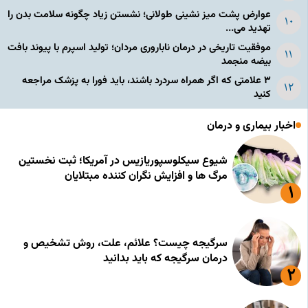
عوارض پشت میز نشینی طولانی؛ نشستن زیاد چگونه سلامت بدن را
تهدید می...
موفقیت تاریخی در درمان ناباروری مردان؛ تولید اسپرم با پیوند بافت
بیضه منجمد
۳ علامتی که اگر همراه سردرد باشند، باید فورا به پزشک مراجعه
کنید
اخبار بیماری و درمان
شیوع سیکلوسپوریازیس در آمریکا؛ ثبت نخستین
مرگ ها و افزایش نگران کننده مبتلایان
سرگیجه چیست؟ علائم، علت، روش تشخیص و
درمان سرگیجه که باید بدانید