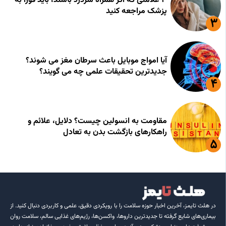
۳ علامتی که اگر همراه سردرد باشند، باید فورا به
پزشک مراجعه کنید
آیا امواج موبایل باعث سرطان مغز می شوند؟
جدیدترین تحقیقات علمی چه می گویند؟
مقاومت به انسولین چیست؟ دلایل، علائم و
راهکارهای بازگشت بدن به تعادل
در هلث تایمز، آخرین اخبار حوزه سلامت را با رویکردی دقیق، علمی و کاربردی دنبال کنید. از
بیماری‌های شایع گرفته تا جدیدترین داروها، واکسن‌ها، رژیم‌های غذایی سالم، سلامت روان