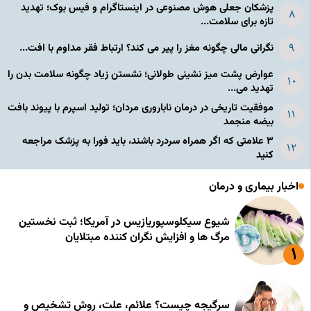
پزشکان جعلی هوش مصنوعی در اینستاگرام و فیس بوک؛ تهدید
تازه برای سلامت...
نگرانی مالی چگونه مغز را پیر می کند؟ ارتباط فقر مداوم با افت...
عوارض پشت میز نشینی طولانی؛ نشستن زیاد چگونه سلامت بدن را
تهدید می...
موفقیت تاریخی در درمان ناباروری مردان؛ تولید اسپرم با پیوند بافت
بیضه منجمد
۳ علامتی که اگر همراه سردرد باشند، باید فورا به پزشک مراجعه
کنید
اخبار بیماری و درمان
شیوع سیکلوسپوریازیس در آمریکا؛ ثبت نخستین
مرگ ها و افزایش نگران کننده مبتلایان
سرگیجه چیست؟ علائم، علت، روش تشخیص و