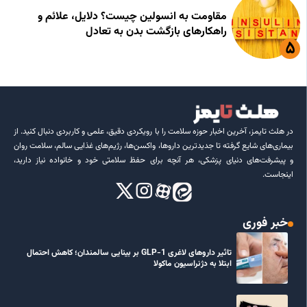
مقاومت به انسولین چیست؟ دلایل، علائم و
راهکارهای بازگشت بدن به تعادل
در هلث تایمز، آخرین اخبار حوزه سلامت را با رویکردی دقیق، علمی و کاربردی دنبال کنید. از
بیماری‌های شایع گرفته تا جدیدترین داروها، واکسن‌ها، رژیم‌های غذایی سالم، سلامت روان
و پیشرفت‌های دنیای پزشکی، هر آنچه برای حفظ سلامتی خود و خانواده نیاز دارید،
اینجاست.
خبر فوری
تاثیر داروهای لاغری GLP-1 بر بینایی سالمندان؛ کاهش احتمال
ابتلا به دژنراسیون ماکولا