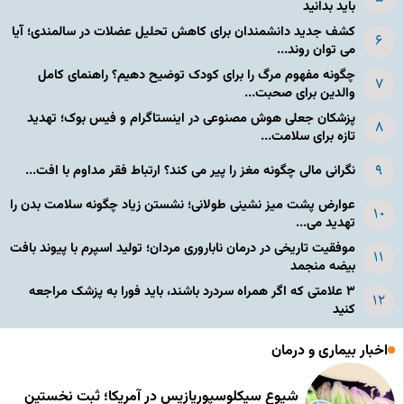
باید بدانید
کشف جدید دانشمندان برای کاهش تحلیل عضلات در سالمندی؛ آیا
می توان روند...
چگونه مفهوم مرگ را برای کودک توضیح دهیم؟ راهنمای کامل
والدین برای صحبت...
پزشکان جعلی هوش مصنوعی در اینستاگرام و فیس بوک؛ تهدید
تازه برای سلامت...
نگرانی مالی چگونه مغز را پیر می کند؟ ارتباط فقر مداوم با افت...
عوارض پشت میز نشینی طولانی؛ نشستن زیاد چگونه سلامت بدن را
تهدید می...
موفقیت تاریخی در درمان ناباروری مردان؛ تولید اسپرم با پیوند بافت
بیضه منجمد
۳ علامتی که اگر همراه سردرد باشند، باید فورا به پزشک مراجعه
کنید
اخبار بیماری و درمان
شیوع سیکلوسپوریازیس در آمریکا؛ ثبت نخستین