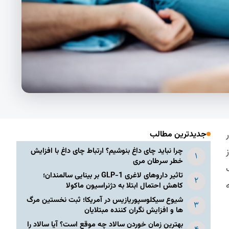
جدیدترین مطالب
چرا نباید چای داغ بنوشیم؟ ارتباط چای داغ با افزایش
خطر سرطان مری
تاثیر داروهای لاغری GLP-1 بر بینایی سالمندان؛
کاهش احتمال ابتلا به دژنراسیون ماکولا
شیوع سیکلوسپوریازیس در آمریکا؛ ثبت نخستین مرگ
ها و افزایش نگران کننده مبتلایان
بهترین زمان خوردن سالاد چه موقع است؟ آیا سالاد را