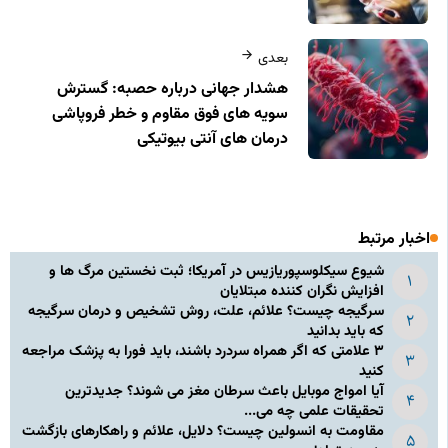
بعدی
هشدار جهانی درباره حصبه: گسترش
سویه های فوق مقاوم و خطر فروپاشی
درمان های آنتی بیوتیکی
اخبار مرتبط
شیوع سیکلوسپوریازیس در آمریکا؛ ثبت نخستین مرگ ها و
افزایش نگران کننده مبتلایان
سرگیجه چیست؟ علائم، علت، روش تشخیص و درمان سرگیجه
که باید بدانید
۳ علامتی که اگر همراه سردرد باشند، باید فورا به پزشک مراجعه
کنید
آیا امواج موبایل باعث سرطان مغز می شوند؟ جدیدترین
تحقیقات علمی چه می...
مقاومت به انسولین چیست؟ دلایل، علائم و راهکارهای بازگشت