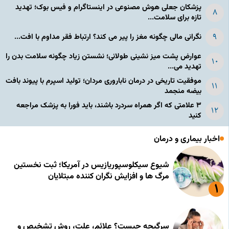
پزشکان جعلی هوش مصنوعی در اینستاگرام و فیس بوک؛ تهدید
تازه برای سلامت...
نگرانی مالی چگونه مغز را پیر می کند؟ ارتباط فقر مداوم با افت...
عوارض پشت میز نشینی طولانی؛ نشستن زیاد چگونه سلامت بدن را
تهدید می...
موفقیت تاریخی در درمان ناباروری مردان؛ تولید اسپرم با پیوند بافت
بیضه منجمد
۳ علامتی که اگر همراه سردرد باشند، باید فورا به پزشک مراجعه
کنید
اخبار بیماری و درمان
شیوع سیکلوسپوریازیس در آمریکا؛ ثبت نخستین
مرگ ها و افزایش نگران کننده مبتلایان
سرگیجه چیست؟ علائم، علت، روش تشخیص و