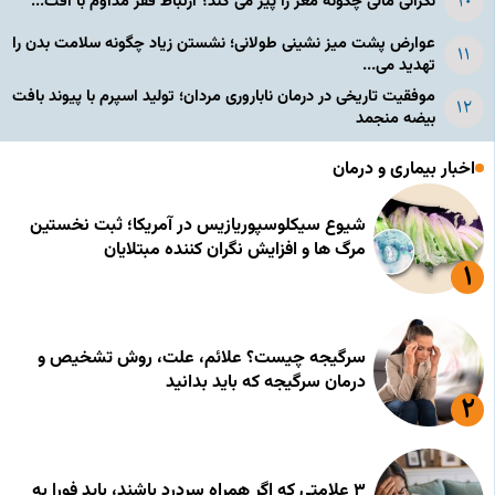
نگرانی مالی چگونه مغز را پیر می کند؟ ارتباط فقر مداوم با افت...
عوارض پشت میز نشینی طولانی؛ نشستن زیاد چگونه سلامت بدن را
تهدید می...
موفقیت تاریخی در درمان ناباروری مردان؛ تولید اسپرم با پیوند بافت
بیضه منجمد
اخبار بیماری و درمان
شیوع سیکلوسپوریازیس در آمریکا؛ ثبت نخستین
مرگ ها و افزایش نگران کننده مبتلایان
سرگیجه چیست؟ علائم، علت، روش تشخیص و
درمان سرگیجه که باید بدانید
۳ علامتی که اگر همراه سردرد باشند، باید فورا به