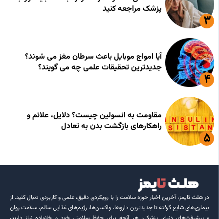
پزشک مراجعه کنید
آیا امواج موبایل باعث سرطان مغز می شوند؟
جدیدترین تحقیقات علمی چه می گویند؟
مقاومت به انسولین چیست؟ دلایل، علائم و
راهکارهای بازگشت بدن به تعادل
در هلث تایمز، آخرین اخبار حوزه سلامت را با رویکردی دقیق، علمی و کاربردی دنبال کنید. از
بیماری‌های شایع گرفته تا جدیدترین داروها، واکسن‌ها، رژیم‌های غذایی سالم، سلامت روان
و پیشرفت‌های دنیای پزشکی، هر آنچه برای حفظ سلامتی خود و خانواده نیاز دارید،