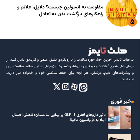
مقاومت به انسولین چیست؟ دلایل، علائم و
راهکارهای بازگشت بدن به تعادل
در هلث تایمز، آخرین اخبار حوزه سلامت را با رویکردی دقیق، علمی و کاربردی دنبال کنید. از
بیماری‌های شایع گرفته تا جدیدترین داروها، واکسن‌ها، رژیم‌های غذایی سالم، سلامت روان
و پیشرفت‌های دنیای پزشکی، هر آنچه برای حفظ سلامتی خود و خانواده نیاز دارید،
اینجاست.
خبر فوری
تاثیر داروهای لاغری GLP-1 بر بینایی سالمندان؛ کاهش احتمال
ابتلا به دژنراسیون ماکولا