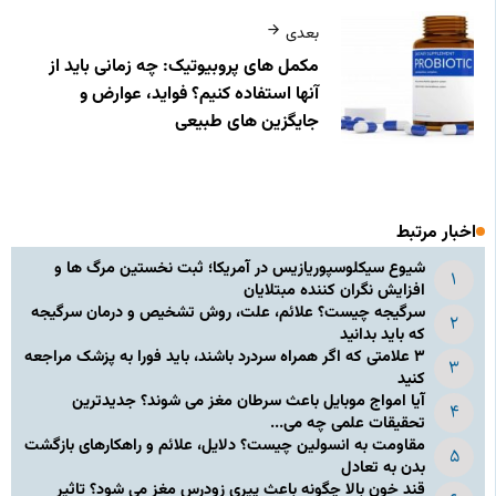
بعدی
مکمل‌ های پروبیوتیک: چه زمانی باید از
آنها استفاده کنیم؟ فواید، عوارض و
جایگزین‌ های طبیعی
اخبار مرتبط
شیوع سیکلوسپوریازیس در آمریکا؛ ثبت نخستین مرگ ها و
افزایش نگران کننده مبتلایان
سرگیجه چیست؟ علائم، علت، روش تشخیص و درمان سرگیجه
که باید بدانید
۳ علامتی که اگر همراه سردرد باشند، باید فورا به پزشک مراجعه
کنید
آیا امواج موبایل باعث سرطان مغز می شوند؟ جدیدترین
تحقیقات علمی چه می...
مقاومت به انسولین چیست؟ دلایل، علائم و راهکارهای بازگشت
بدن به تعادل
قند خون بالا چگونه باعث پیری زودرس مغز می شود؟ تاثیر