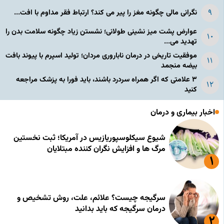
نگرانی مالی چگونه مغز را پیر می کند؟ ارتباط فقر مداوم با افت...
عوارض پشت میز نشینی طولانی؛ نشستن زیاد چگونه سلامت بدن را
تهدید می...
موفقیت تاریخی در درمان ناباروری مردان؛ تولید اسپرم با پیوند بافت
بیضه منجمد
۳ علامتی که اگر همراه سردرد باشند، باید فورا به پزشک مراجعه
کنید
اخبار بیماری و درمان
شیوع سیکلوسپوریازیس در آمریکا؛ ثبت نخستین
مرگ ها و افزایش نگران کننده مبتلایان
سرگیجه چیست؟ علائم، علت، روش تشخیص و
درمان سرگیجه که باید بدانید