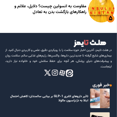
مقاومت به انسولین چیست؟ دلایل، علائم و
راهکارهای بازگشت بدن به تعادل
در هلث تایمز، آخرین اخبار حوزه سلامت را با رویکردی دقیق، علمی و کاربردی دنبال کنید. از
بیماری‌های شایع گرفته تا جدیدترین داروها، واکسن‌ها، رژیم‌های غذایی سالم، سلامت روان
و پیشرفت‌های دنیای پزشکی، هر آنچه برای حفظ سلامتی خود و خانواده نیاز دارید،
اینجاست.
خبر فوری
تاثیر داروهای لاغری GLP-1 بر بینایی سالمندان؛ کاهش احتمال
ابتلا به دژنراسیون ماکولا