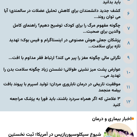
باید بدانید
کشف جدید دانشمندان برای کاهش تحلیل عضلات در سالمندی؛ آیا
می توان روند...
چگونه مفهوم مرگ را برای کودک توضیح دهیم؟ راهنمای کامل
والدین برای صحبت...
پزشکان جعلی هوش مصنوعی در اینستاگرام و فیس بوک؛ تهدید
تازه برای سلامت...
نگرانی مالی چگونه مغز را پیر می کند؟ ارتباط فقر مداوم با افت...
عوارض پشت میز نشینی طولانی؛ نشستن زیاد چگونه سلامت بدن را
تهدید می...
موفقیت تاریخی در درمان ناباروری مردان؛ تولید اسپرم با پیوند بافت
بیضه منجمد
۳ علامتی که اگر همراه سردرد باشند، باید فورا به پزشک مراجعه
کنید
اخبار بیماری و درمان
شیوع سیکلوسپوریازیس در آمریکا؛ ثبت نخستین