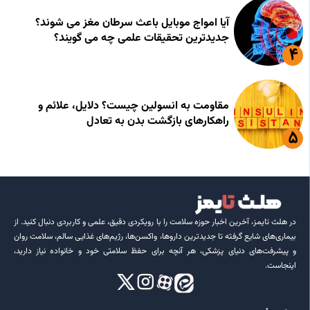
آیا امواج موبایل باعث سرطان مغز می شوند؟
جدیدترین تحقیقات علمی چه می گویند؟
مقاومت به انسولین چیست؟ دلایل، علائم و
راهکارهای بازگشت بدن به تعادل
در هلث تایمز، آخرین اخبار حوزه سلامت را با رویکردی دقیق، علمی و کاربردی دنبال کنید. از
بیماری‌های شایع گرفته تا جدیدترین داروها، واکسن‌ها، رژیم‌های غذایی سالم، سلامت روان
و پیشرفت‌های دنیای پزشکی، هر آنچه برای حفظ سلامتی خود و خانواده نیاز دارید،
اینجاست.