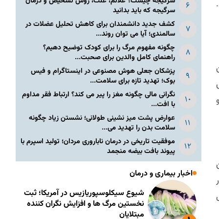
سرگیجه چیست؟ علائم، علت، روش تشخیص و درمان
سرگیجه که باید بدانید
کشف جدید دانشمندان برای کاهش تحلیل عضلات در
سالمندی؛ آیا می توان روند...
چگونه مفهوم مرگ را برای کودک توضیح دهیم؟
راهنمای کامل والدین برای صحبت...
پزشکان جعلی هوش مصنوعی در اینستاگرام و فیس
بوک؛ تهدید تازه برای سلامت...
نگرانی مالی چگونه مغز را پیر می کند؟ ارتباط فقر مداوم
با افت...
عوارض پشت میز نشینی طولانی؛ نشستن زیاد چگونه
سلامت بدن را تهدید می...
موفقیت تاریخی در درمان ناباروری مردان؛ تولید اسپرم با
پیوند بافت بیضه منجمد
اخبار بیماری و درمان
شیوع سیکلوسپوریازیس در آمریکا؛ ثبت
نخستین مرگ ها و افزایش نگران کننده
مبتلایان