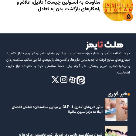
مقاومت به انسولین چیست؟ دلایل، علائم و
راهکارهای بازگشت بدن به تعادل
در هلث تایمز، آخرین اخبار حوزه سلامت را با رویکردی دقیق، علمی و کاربردی دنبال کنید. از
بیماری‌های شایع گرفته تا جدیدترین داروها، واکسن‌ها، رژیم‌های غذایی سالم، سلامت روان
و پیشرفت‌های دنیای پزشکی، هر آنچه برای حفظ سلامتی خود و خانواده نیاز دارید،
اینجاست.
خبر فوری
تاثیر داروهای لاغری GLP-1 بر بینایی سالمندان؛ کاهش احتمال
ابتلا به دژنراسیون ماکولا
شیوع سیکلوسپوریازیس در آمریکا؛ ثبت نخستین مرگ ها و