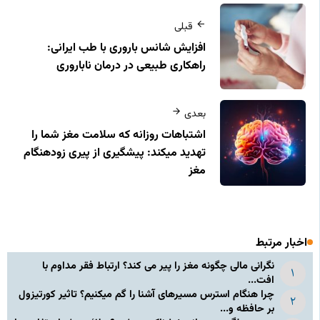
قبلی
افزایش شانس باروری با طب ایرانی:
راهکاری طبیعی در درمان ناباروری
بعدی
اشتباهات روزانه که سلامت مغز شما را
تهدید میکند: پیشگیری از پیری زودهنگام
مغز
اخبار مرتبط
نگرانی مالی چگونه مغز را پیر می کند؟ ارتباط فقر مداوم با
افت...
چرا هنگام استرس مسیرهای آشنا را گم میکنیم؟ تاثیر کورتیزول
بر حافظه و...